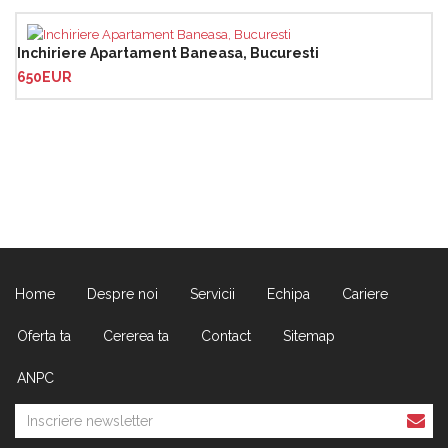
Inchiriere Apartament Baneasa, Bucuresti
650EUR
Home
Despre noi
Servicii
Echipa
Cariere
Oferta ta
Cererea ta
Contact
Sitemap
ANPC