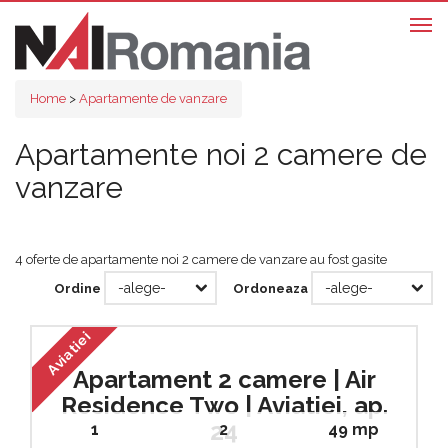
Togg
navi
Home
>
Apartamente de vanzare
Home
Apartamente noi 2 camere de
Apartamente
vanzare
Ansambluri Rezidentiale
Despre noi
4 oferte de apartamente noi 2 camere de vanzare au fost gasite
Servicii
Ordine
Ordoneaza
Contact
Aviatiei
Apartament 2 camere | Air
GDPR
Residence Two | Aviatiei, ap.
24
1
2
49 mp