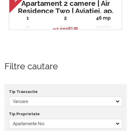
Apartament 2 camere | Air
Residence Two | Aviatiei, ap.
1
1
2
46 mp
Bai
Camere
Suprafata
92.000EUR
Filtre cautare
Tip Tranzactie
Tip Proprietate