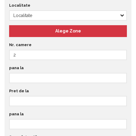
Localitate
Nr. camere
pana la
Pret de la
pana la